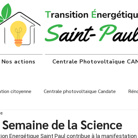
Nos actions
Centrale Photovoltaïque C
tion citoyenne
Centrale photovoltaïque Candate
Réno
re
onsommation
Centrale Candate
 Semaine de la Science
ion Energétique Saint Paul contribue à la manifestation 