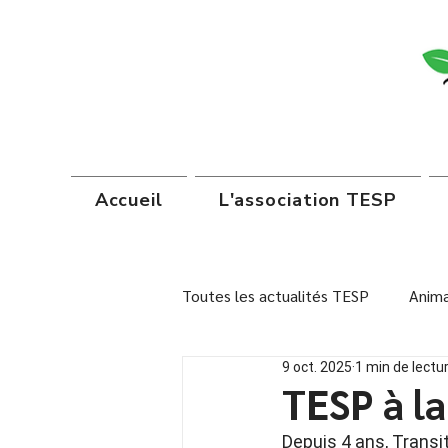
Accueil
L'association TESP
Toutes les actualités TESP
Anima
9 oct. 2025
1 min de lectu
Institutions scolaires
Autoc
TESP à la
Depuis 4 ans, Transit