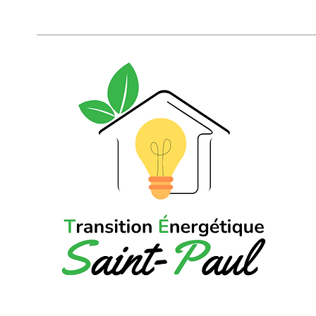
Candate : Livraison du poste
imminente !