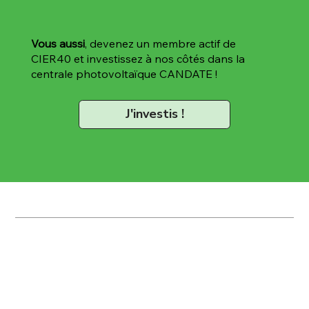
Vous aussi
, devenez un membre actif de
CIER40 et investissez à nos côtés dans la
centrale photovoltaïque CANDATE !
J'investis !