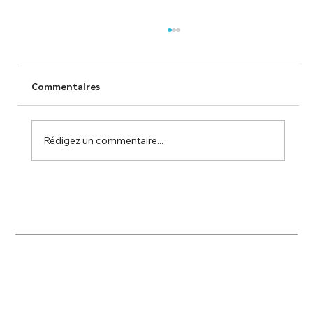
Commentaires
Rédigez un commentaire...
TESP s'engage à Dax au service des
écoliers !