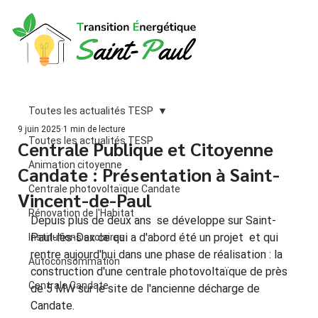
Toutes les actualités TESP
9 juin 2025
1 min de lecture
Toutes les actualités TESP
Centrale Publique et Citoyenne
Animation citoyenne
Candate : Présentation à Saint-
Centrale photovoltaïque Candate
Vincent-de-Paul
Rénovation de l'Habitat
Depuis plus de deux ans  se développe sur Saint-
Paul-lès-Dax ce qui a d'abord été un projet  et qui 
Institutions scolaires
rentre aujourd'hui dans une phase de réalisation : la 
Autoconsommation
construction d'une centrale photovoltaïque de près 
Centrale Candate
de 5 MW sur le site de l'ancienne décharge de 
Candate.