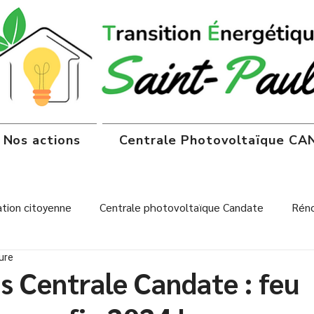
Nos actions
Centrale Photovoltaïque C
tion citoyenne
Centrale photovoltaïque Candate
Réno
ure
onsommation
Centrale Candate
s Centrale Candate : feu