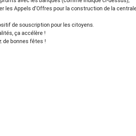
prunts avec les banques (comme indiqué ci-dessus),
er les Appels d'Offres pour la construction de la centrale
ositif de souscription pour les citoyens.
lités, ça accélère !
z de bonnes fêtes !