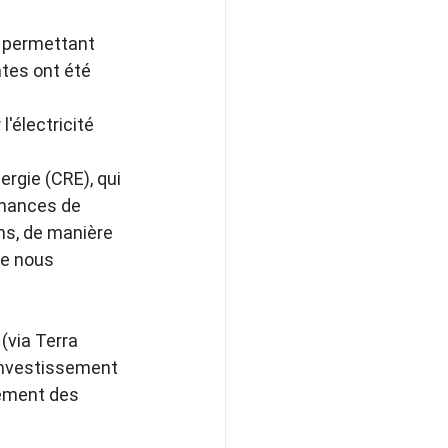
, permettant 
tes ont été 
'électricité 
rgie (CRE), qui 
hances de 
ans, de manière 
ue nous 
(via Terra 
Investissement 
ement des 