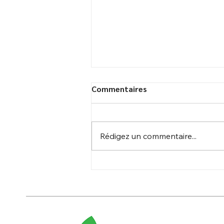
Commentaires
Rédigez un commentaire...
Centrale photovoltaïque
Candate : Livraison du poste
imminente !