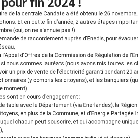
 pour fin 2024 !
ire de la centrale Candate a été obtenu le 26 novembre
ctions. Et en cette fin d'année, 2 autres étapes importan
bre (oui, on ne s'ennuie pas !) :
demande de raccordement auprès d'Enedis, pour évacuer l
réseau,
 l'Appel d'Offres de la Commission de Régulation de l'Ene
 si nous sommes lauréats (nous avons mis toutes les c
voir un prix de vente de l'électricité garanti pendant 20 
ctionnaires (y compris les citoyens), et les banquiers (q
ce moment).
es sont en cours d'engagement :
r de table avec le Département (via Enerlandes), la Région 
 citoyens, en plus de la Commune, et d'Energie Partagée 
auquel chacun peut souscrire, et qui accompagne uniqu
),