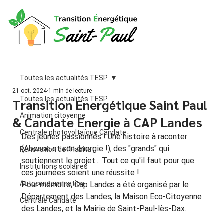
Toutes les actualités TESP
21 oct. 2024
1 min de lecture
Toutes les actualités TESP
Transition Energétique Saint Paul
Animation citoyenne
& Candate Energie à CAP Landes
Centrale photovoltaïque Candate
Des jeunes passionnés ! Une histoire à raconter 
(Abesse et son énergie !), des "grands" qui 
Rénovation de l'Habitat
soutiennent le projet... Tout ce qu'il faut pour que 
Institutions scolaires
ces journées soient une réussite !
Autoconsommation
Pour mémoire, Cap Landes a été organisé par le 
Département des Landes, la Maison Eco-Citoyenne 
Centrale Candate
des Landes, et la Mairie de Saint-Paul-lès-Dax.