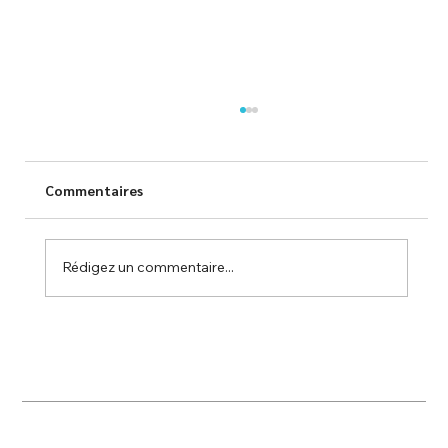
Commentaires
Rédigez un commentaire...
TESP s'engage à Dax au service des
écoliers !