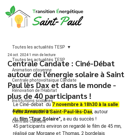
Toutes les actualités TESP
24 oct. 2024
1 min de lecture
Toutes les actualités TESP
Centrale Candate : Ciné-Débat
Animation citoyenne
autour de l'énergie solaire à Saint
Centrale photovoltaïque Candate
Paul lès Dax et dans le monde -
Rénovation de l'Habitat
plus de 40 participants !
Institutions scolaires
Le Ciné-débat  du 
7 novembre à 18h30 à la salle 
Autoconsommation
Félix Arnaudin à Saint-Paul-lès-Dax
, 
autour 
du 
film "Tour Solaire",
 a eu du succès !
Centrale Candate
45 participants environ on regardé le film de 45 mn, 
réalisé par Morgane et Thomas, 2 bordelais 