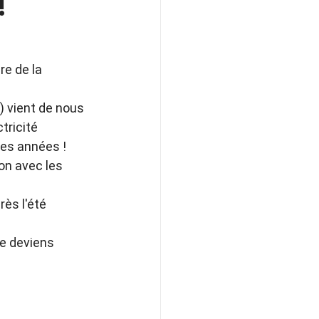
!
re de la 
) vient de nous 
tricité 
nes années !
on avec les 
ès l'été 
Je deviens 