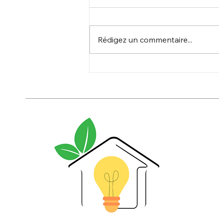
Rédigez un commentaire...
Centrale photovoltaïque
Candate : Livraison du poste
imminente !