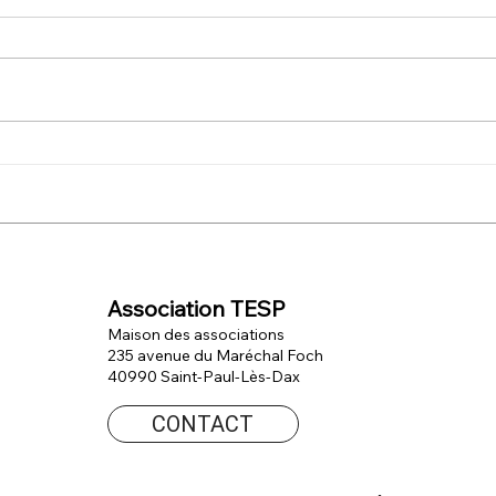
TESP s'engage à Dax au
Cent
service des écoliers !
des v
Association TESP
Maison des associations
235 avenue du Maréchal Foch
40990 Saint-Paul-Lès-Dax
CONTACT