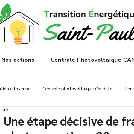
Nos actions
Centrale Photovoltaïque C
tion citoyenne
Centrale photovoltaïque Candate
Réno
cture
onsommation
Centrale Candate
 Une étape décisive de fr