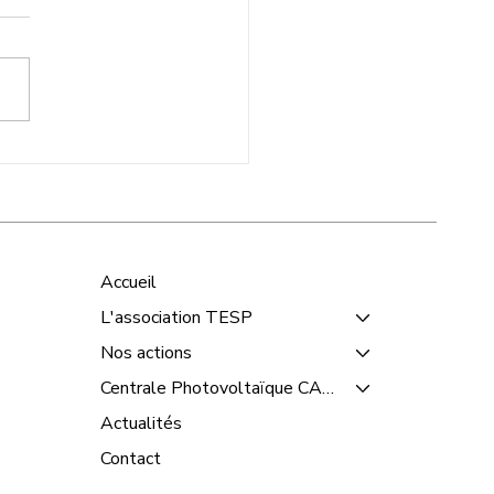
rale solaire Candate :
isiteurs attentifs !
Accueil
L'association TESP
Nos actions
Centrale Photovoltaïque CANDATE
Actualités
Contact