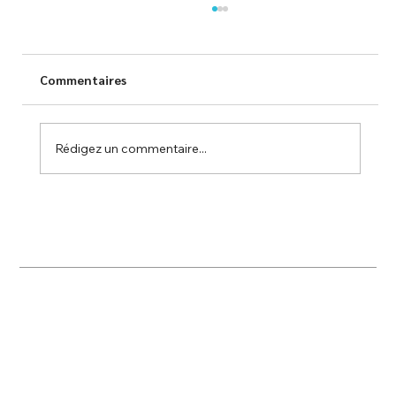
Commentaires
Rédigez un commentaire...
TESP s'engage à Dax au service des
écoliers !