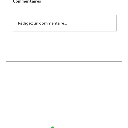
Commentaires
Rédigez un commentaire...
TESP s'engage à Dax au service des
écoliers !