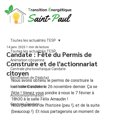
Toutes les actualités TESP
14 janv. 2025
1 min de lecture
Toutes les actualités TESP
Candate : Fête du Permis de
Animation citoyenne
Construire et de l'actionnariat
Centrale photovoltaïque Candate
citoyen
Rénovation de l'Habitat
Nous avons obtenu le permis de construire la 
centrale Candate le 26 novembre dernier. Ça se 
Institutions scolaires
fête ! Venez vous joindre à nous le 7 février à 
Autoconsommation
18h30 à la salle Félix Arnaudin !
Centrale Candate
Nous parlerons de l'histoire (peu !), et de la suite 
(beaucoup !). Et nous partagerons un moment de 