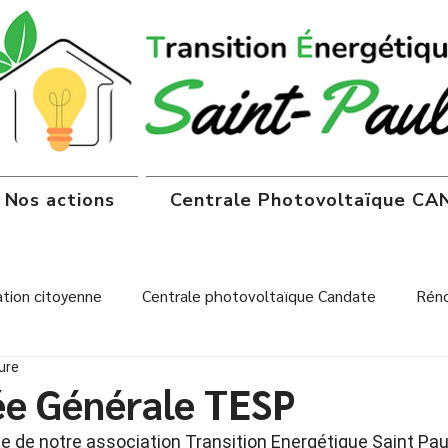
Nos actions
Centrale Photovoltaïque C
tion citoyenne
Centrale photovoltaïque Candate
Réno
ure
onsommation
Centrale Candate
e Générale TESP
 de notre association Transition Energétique Saint Paul