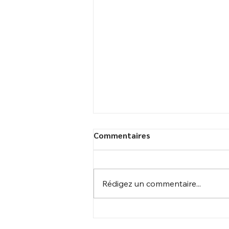
Commentaires
Rédigez un commentaire...
Centrale photovoltaïque
Candate : Livraison du poste