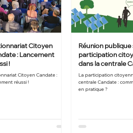
ionnariat Citoyen
Réunion publique 
date : Lancement
participation cit
si !
dans la centrale 
le 23 Avril à 19h à
onnariat Citoyen Candate :
La participation citoyen
ement réussi !
centrale Candate : comm
en pratique ?