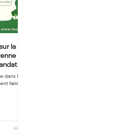
sur la
oyenne
Candate
 la MICA
ne dans la
ent faire